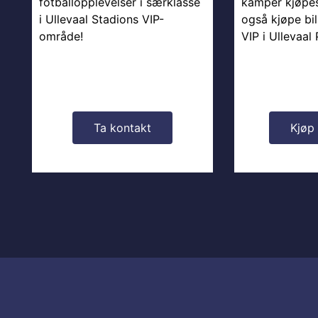
fotballopplevelser i særklasse
kamper kjøpes
i Ullevaal Stadions VIP-
også kjøpe bill
område!
VIP i Ullevaal
Ta kontakt
Kjøp 