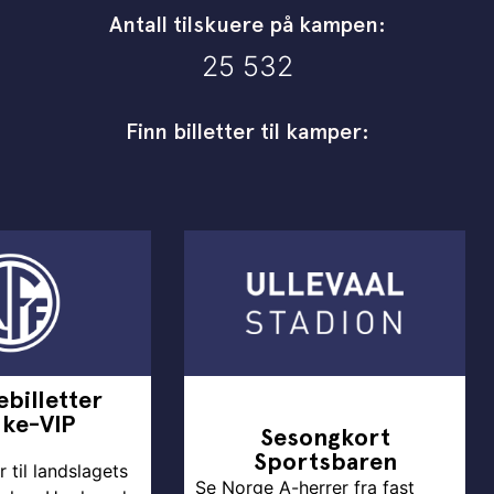
Antall tilskuere på kampen:
25 532
Finn billetter til kamper:
billetter
lke-VIP
Sesongkort
Sportsbaren
r til landslagets
Se Norge A-herrer fra fast