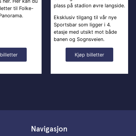
 her. Her kan du
plass på stadion øvre langside.
etter til Folke-
 Panorama.
Eksklusiv tilgang til vår nye
Sportsbar som ligger i 4.
etasje med utsikt mot både
banen og Sognsveien.
billetter
Kjøp billetter
Navigasjon